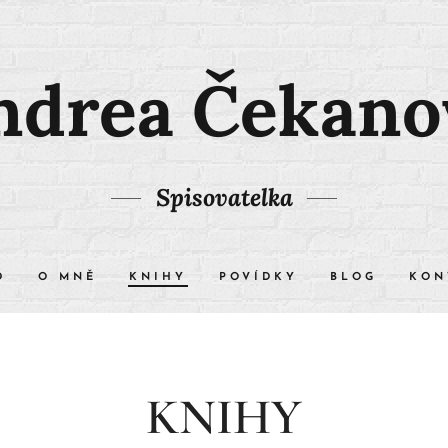
ndrea Čekano
Spisovatelka
D
O MNĚ
KNIHY
POVÍDKY
BLOG
KON
KNIHY