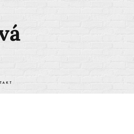
vá
TAKT