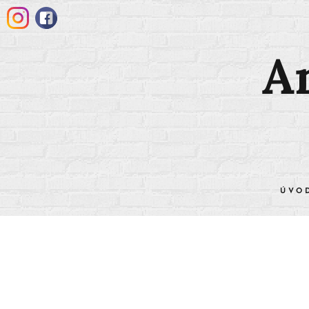
A
ÚVO