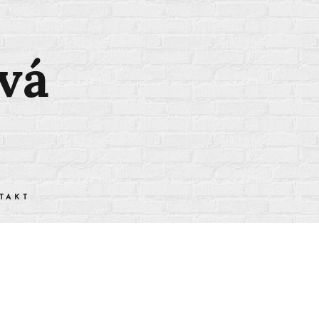
vá
TAKT