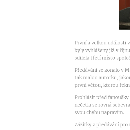
První a velkou událostí 
byly vyhlášeny již v říjn
sdílela třetí místo spo
Předávání se konalo v M
tak malou autorku, jakou
první větou, kterou řeknu
Prohlásit před fanoušky 
nečetla se rovná sebevra
svou chybu napravím.
Zážitky z předávání pro