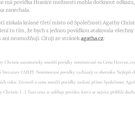
 se má povídka Hranice možností mohla dotknout odkazu, 
ka zanechala.
 získala krásné třetí místo od Společnosti Agathy Christi
ení to tím, že bych s jednou povídkou atakovala všechny l
s ani neumožňují. Cituji ze stránek
agatha.cz
:
y Christie automaticky soutěží povídky nominované na Cenu Havran, což 
í literatury (AIEP). Nominované povídky vycházejí ve sborníku Nejlepší d
ch tisku. Zároveň o cenu soutěží povídky zaslané přímo Společnosti Agat
 Christie. (...) Tato cena se uděluje povídce, která se nejvíce přiblíží duch