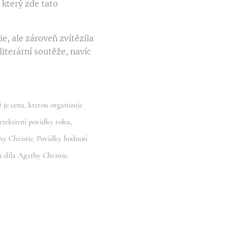
který zde tato
e, ale zároveň zvítězila
iterární soutěže, navíc
je cena, kterou organizuje
etektivní povídky roku,
hy Christie. Povídky hodnotí
u díla Agathy Christie.