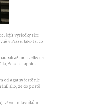
e, jejíž výsledky sice
vně v Praze. Jako ta, co
 naopak až moc velký na
šila, že se ztrapním
em od Agathy ještě nic
nil slib, že do příště
kuji všem milovníkům