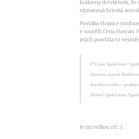
královny detektivek, že
významná britská autor
Povídka Hranice možností
v soutěži Cena Havran. N
jejich pravidla to vesmě
O Cenu Společnosti Agath
Asociace autorů detektivn
distribuovaném v prodejná
členové Společnosti Agathy
Je mi velkou ctí :).