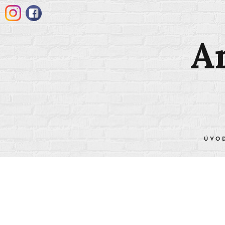
A
ÚVO