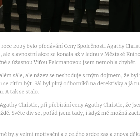
v roce 2025 bylo předávání Ceny Společnosti Agathy Christi
u, ale slavnostní akce se konala až v lednu v Městské Kniho
lečně s úžasnou Víťou Felcmanovou jsem nemohla chybět.
além sále, ale název se neshoduje s mým dojmem, že byl
 se cítím být. Sál byl plný odborníků na detektivky a já tu
. A tak se stalo.
Agathy Christie, při přebírání ceny Agathy Christie, že js
ždě. Světe div se, pořád jsem tady, i když mě možná zachrá
 mě byly velmi motivační a z celého srdce zas a znova dě