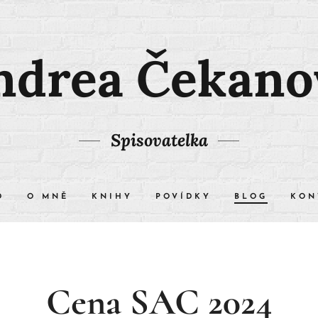
ndrea Čekano
Spisovatelka
D
O MNĚ
KNIHY
POVÍDKY
BLOG
KON
Cena SAC 2024